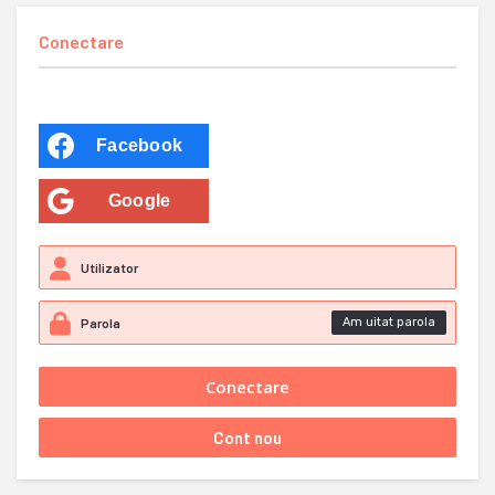
Conectare
Facebook
Google
Am uitat parola