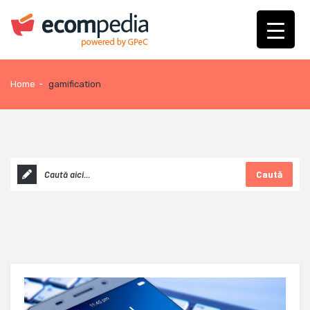
Home
-
gamification
Caută