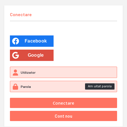
Conectare
Facebook
Google
Am uitat parola