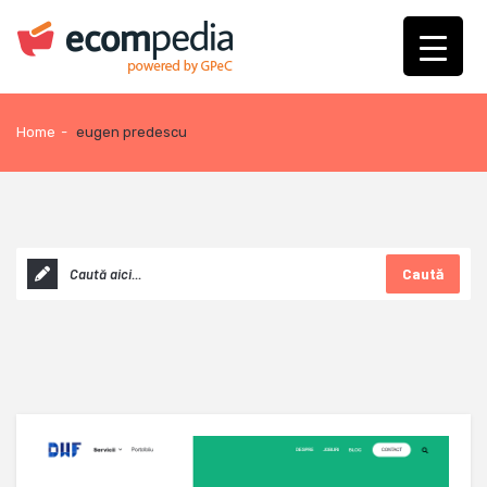
Home
-
eugen predescu
Caută