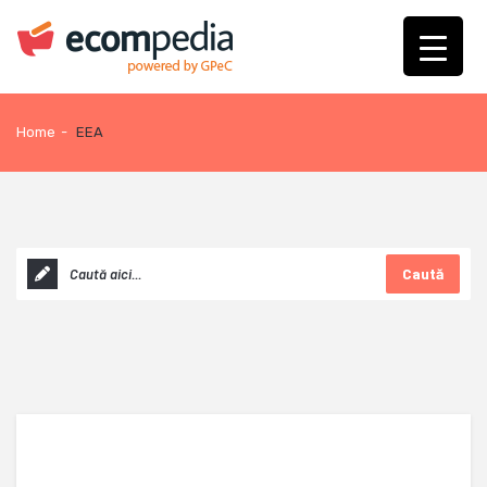
Home
-
EEA
Caută