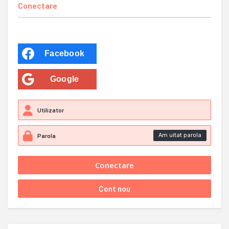
Conectare
Facebook
Google
Am uitat parola