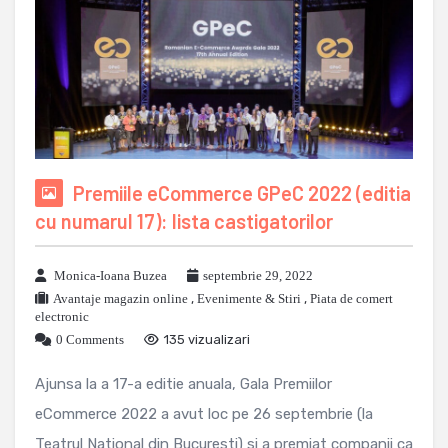
Premiile eCommerce GPeC 2022 (editia
cu numarul 17): lista castigatorilor
Monica-Ioana Buzea
septembrie 29, 2022
Avantaje magazin online
,
Evenimente & Stiri
,
Piata de comert
electronic
0 Comments
135 vizualizari
Ajunsa la a 17-a editie anuala, Gala Premiilor
eCommerce 2022 a avut loc pe 26 septembrie (la
Teatrul National din Bucuresti) si a premiat companii ca