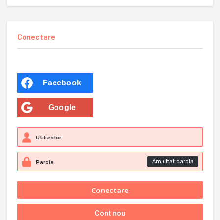
Conectare
Facebook
Google
Am uitat parola