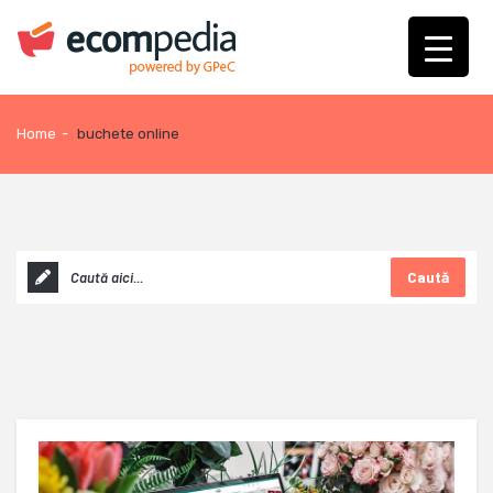
Home
-
buchete online
Caută