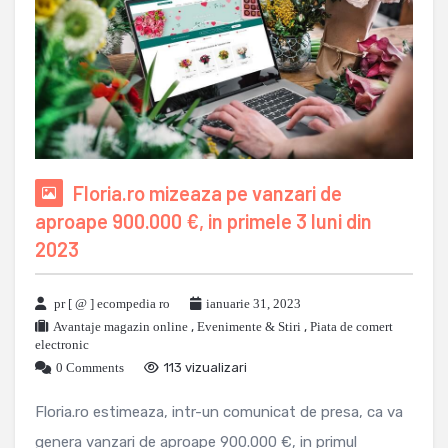
Floria.ro mizeaza pe vanzari de
aproape 900.000 €, in primele 3 luni din
2023
pr [ @ ] ecompedia ro
ianuarie 31, 2023
Avantaje magazin online
,
Evenimente & Stiri
,
Piata de comert
electronic
0 Comments
113 vizualizari
Floria.ro estimeaza, intr-un comunicat de presa, ca va
genera vanzari de aproape 900.000 €, in primul