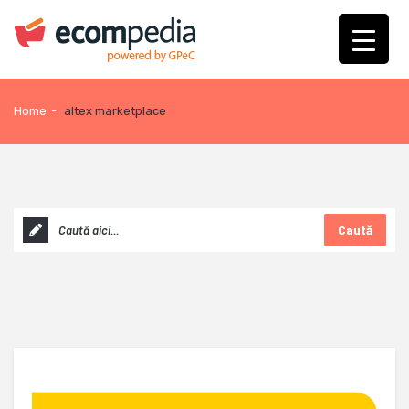
Home
-
altex marketplace
Caută