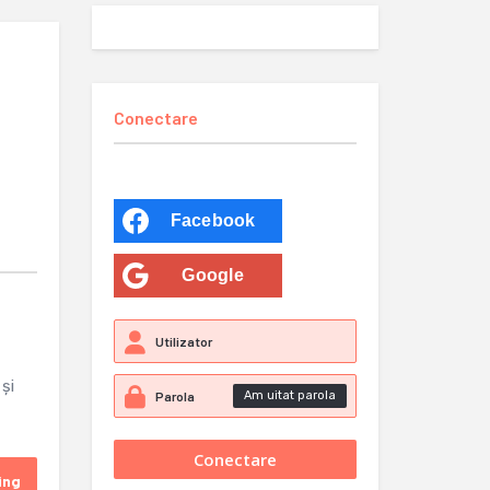
Conectare
Facebook
Google
și
Am uitat parola
ing