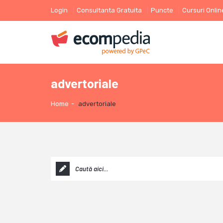
Login
Consultanta Gratuita
Puncte
Cursuri Onlin
advertoriale
Home
-
advertoriale