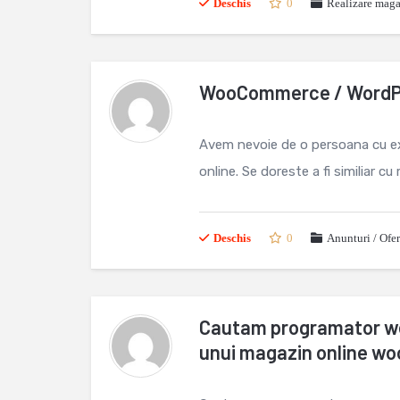
Deschis
0
Realizare maga
WooCommerce / WordPr
Avem nevoie de o persoana cu e
online. Se doreste a fi similiar c
Deschis
0
Anunturi / Ofe
Cautam programator we
unui magazin online 