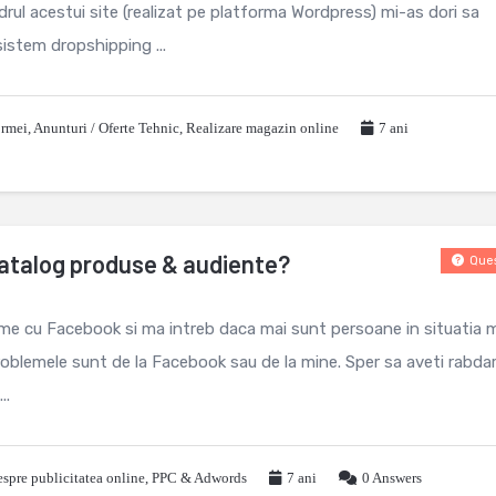
drul acestui site (realizat pe platforma Wordpress) mi-as dori sa
sistem dropshipping ...
ormei
,
Anunturi / Oferte Tehnic
,
Realizare magazin online
7 ani
atalog produse & audiente?
Ques
eme cu Facebook si ma intreb daca mai sunt persoane in situatia 
roblemele sunt de la Facebook sau de la mine. Sper sa aveti rabda
..
spre publicitatea online
,
PPC & Adwords
7 ani
0
Answers