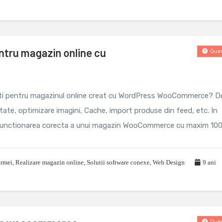
entru magazin online cu
Ques
dati pentru magazinul online creat cu WordPress WooCommerce? D
tate, optimizare imagini, Cache, import produse din feed, etc. In
u functionarea corecta a unui magazin WooCommerce cu maxim 1000
ormei
,
Realizare magazin online
,
Solutii software conexe
,
Web Design
9 ani
Ques