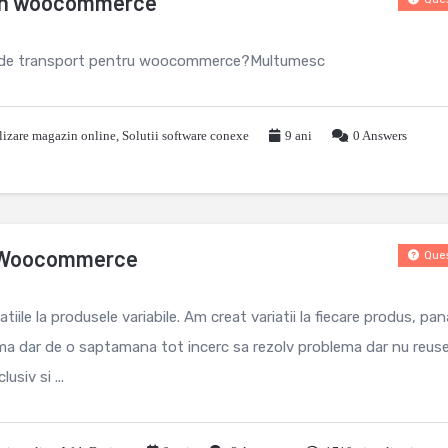
t in woocommerce
xa de transport pentru woocommerce?Multumesc
lizare magazin online
,
Solutii software conexe
9 ani
0
Answers
il Woocommerce
Ques
iile la produsele variabile. Am creat variatii la fiecare produs, pan
 dar de o saptamana tot incerc sa rezolv problema dar nu reuse
siv si ...