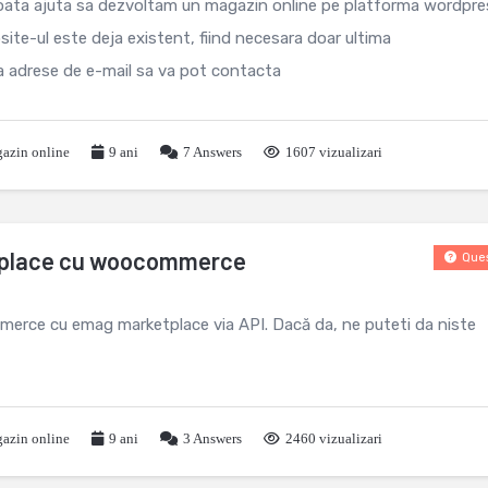
ata ajuta sa dezvoltam un magazin online pe platforma wordpre
ite-ul este deja existent, fiind necesara doar ultima
a adrese de e-mail sa va pot contacta
azin online
9 ani
7
Answers
1607 vizualizari
tplace cu woocommerce
Ques
erce cu emag marketplace via API. Dacă da, ne puteti da niste
azin online
9 ani
3
Answers
2460 vizualizari