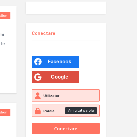
tion
Conectare
mi
ste
Facebook
Google
Am uitat parola
tion