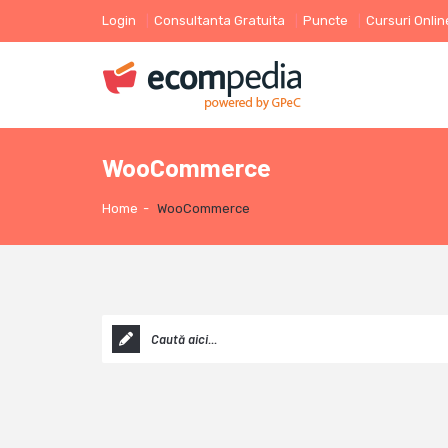
Login
Consultanta Gratuita
Puncte
Cursuri Onlin
WooCommerce
Home
-
WooCommerce