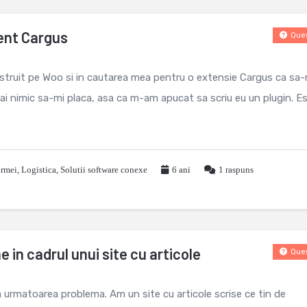
ent Cargus
Ques
struit pe Woo si in cautarea mea pentru o extensie Cargus ca sa-
i nimic sa-mi placa, asa ca m-am apucat sa scriu eu un plugin. E
ormei
,
Logistica
,
Solutii software conexe
6 ani
1
raspuns
 in cadrul unui site cu articole
Ques
la urmatoarea problema. Am un site cu articole scrise ce tin de