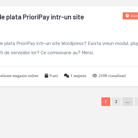
e plata PrioriPay intr-un site
Ques
de plata PrioriPay intr-un site Wordpress? Exista vreun modul, plu
i de serviciilor lor? Ce comisioane au? Mersi.
alizare magazin online
9 ani
1
raspuns
2108 vizualizari
1
2
…