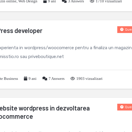
zin online
,
Web Design
9 ani
3
Answers
1710 vizualizari
ess developer
Ques
xperienta in wordpress/woocomerce pentru a finaliza un magazin
u misstio.ro sau priveboutique.net
rte Business
9 ani
7
Answers
1903 vizualizari
bsite wordpress in dezvoltarea
Ques
woocommerce