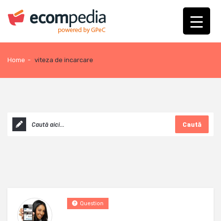
Home
-
viteza de incarcare
Caută
Question