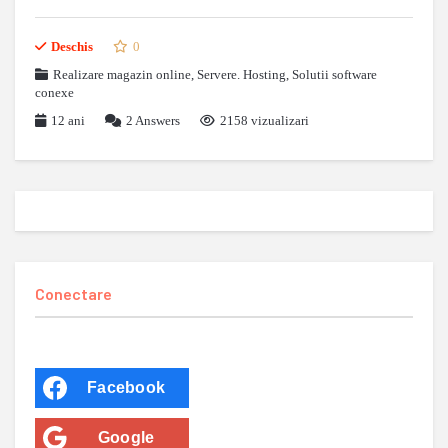
Deschis
0
Realizare magazin online
,
Servere. Hosting
,
Solutii software
conexe
12 ani
2
Answers
2158 vizualizari
Conectare
Facebook
Google