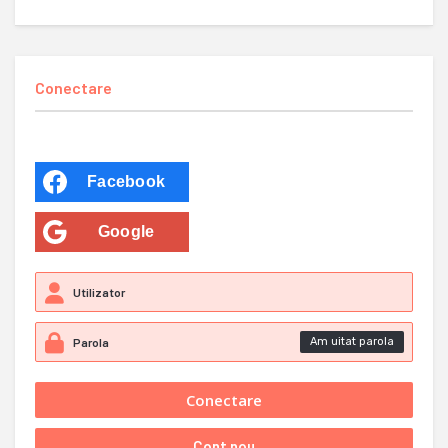
Conectare
Facebook
Google
Am uitat parola