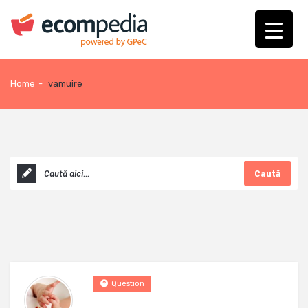
Home
-
vamuire
Caută
Question