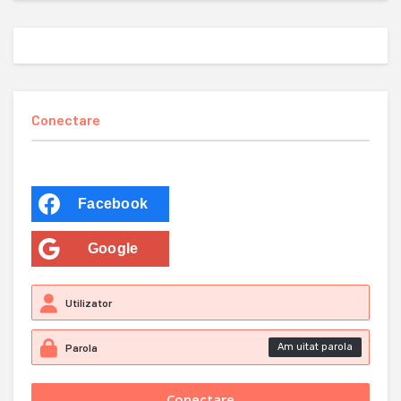
Conectare
Facebook
Google
Am uitat parola