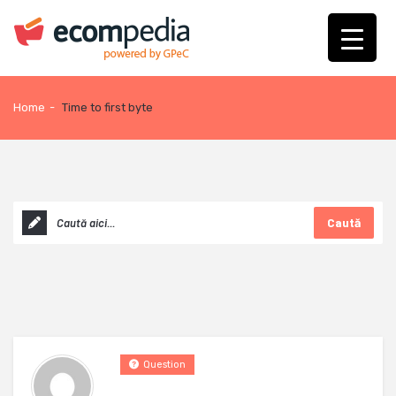
Home
-
Time to first byte
Caută
Question