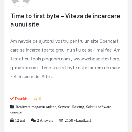
Time to first byte – Viteza de incarcare
a unui site
Am nevoie de ajutorul vostru pentru un site Opencart
care se incarca foarte greu, nu stiu ce sa-i mai fac. Am
testat cu tools.pingdom.com , www.webpagetest.org,
gtmetrix.com . Time to first byte este extrem de mare
~ 4-5 secunde. Alte ...
Deschis
0
Realizare magazin online
,
Servere. Hosting
,
Solutii software
conexe
12 ani
2
Answers
2158 vizualizari