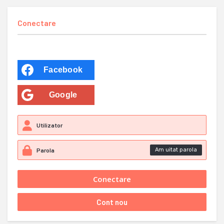
Conectare
Facebook
Google
Am uitat parola