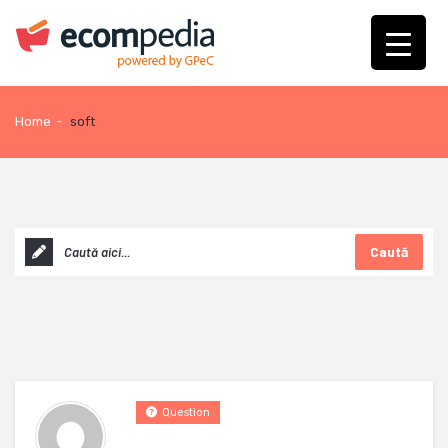
Home
-
soft
Caută
Question