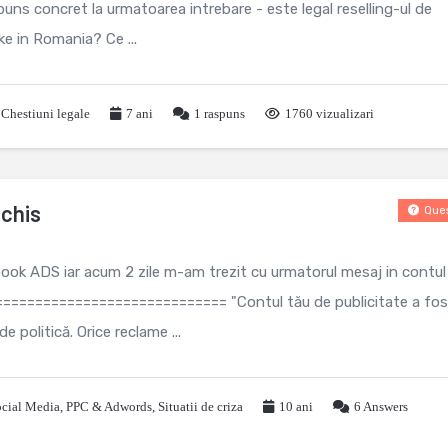
uns concret la urmatoarea intrebare - este legal reselling-ul de
ke in Romania? Ce ...
,
Chestiuni legale
7 ani
1
raspuns
1760 vizualizari
nchis
Ques
ook ADS iar acum 2 zile m-am trezit cu urmatorul mesaj in contul
============================ "Contul tău de publicitate a fos
e politică. Orice reclame ...
ocial Media
,
PPC & Adwords
,
Situatii de criza
10 ani
6
Answers