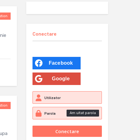
tion
Conectare
nie
Facebook
Google
tion
Am uitat parola
dupa