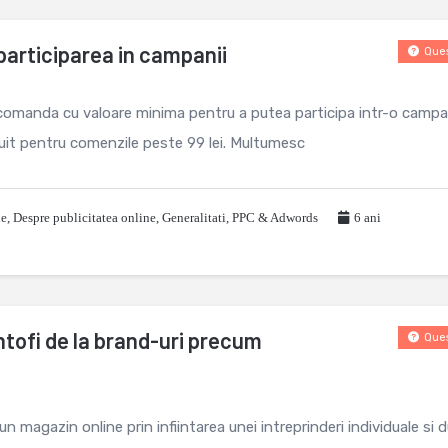
participarea in campanii
Ques
comanda cu valoare minima pentru a putea participa intr-o campa
uit pentru comenzile peste 99 lei. Multumesc
le
,
Despre publicitatea online
,
Generalitati
,
PPC & Adwords
6 ani
ntofi de la brand-uri precum
Ques
n magazin online prin infiintarea unei intreprinderi individuale si 