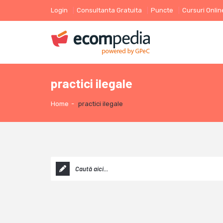
Login
Consultanta Gratuita
Puncte
Cursuri Onlin
practici ilegale
Home
-
practici ilegale