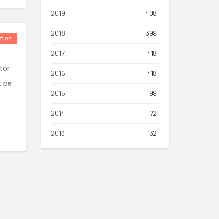
2019
408
2018
399
tion
2017
418
tor
2016
418
t pe
2015
99
2014
72
2013
132