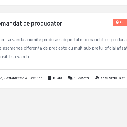
comandat de producator
Ques
are sa vanda anumite produse sub pretul recomandat de produca
e asemenea diferenta de pret este cu mult sub pretul oficial afisa
sibil sa vanda ...
le
,
Contabilitate & Gestiune
10 ani
8
Answers
3230 vizualizari