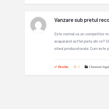
Vanzare sub pretul re
Este normal ca un competitor m
acaparand astfel piata din ro? D
siteul producatorului. Cum este po
Deschis
0
Chestiuni lega