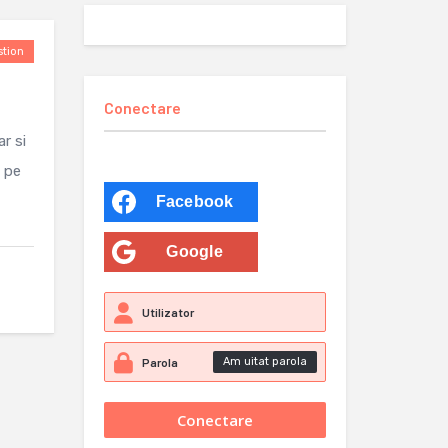
tion
Conectare
r si
i pe
Facebook
Google
Am uitat parola