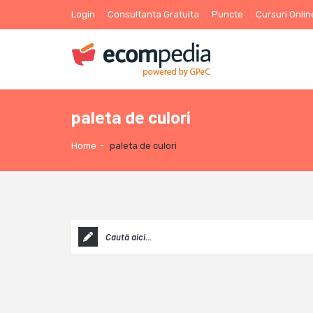
Login
Consultanta Gratuita
Puncte
Cursuri Onlin
paleta de culori
Home
-
paleta de culori