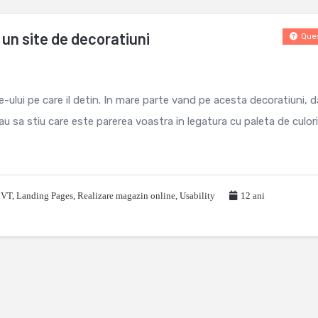
 un site de decoratiuni
Ques
-ului pe care il detin. In mare parte vand pe acesta decoratiuni, da
au sa stiu care este parerea voastra in legatura cu paleta de culor
MVT
,
Landing Pages
,
Realizare magazin online
,
Usability
12 ani