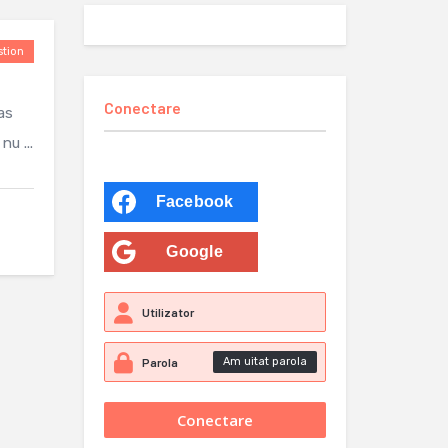
tion
Conectare
as
u ...
Facebook
Google
Am uitat parola