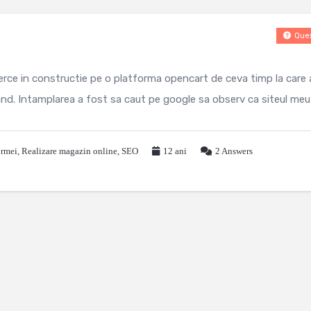
Ques
rce in constructie pe o platforma opencart de ceva timp la care 
and. Intamplarea a fost sa caut pe google sa observ ca siteul meu n
ormei
,
Realizare magazin online
,
SEO
12 ani
2
Answers