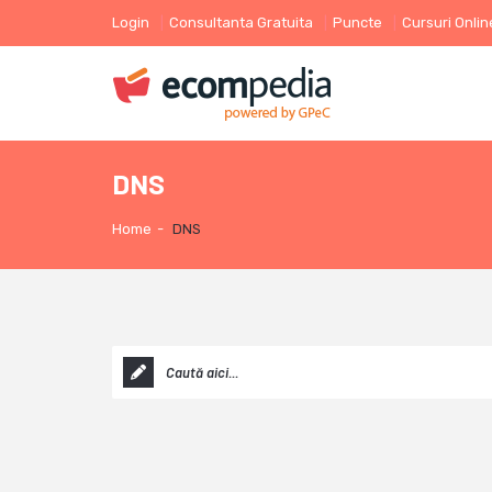
Login
Consultanta Gratuita
Puncte
Cursuri Onlin
DNS
Home
-
DNS