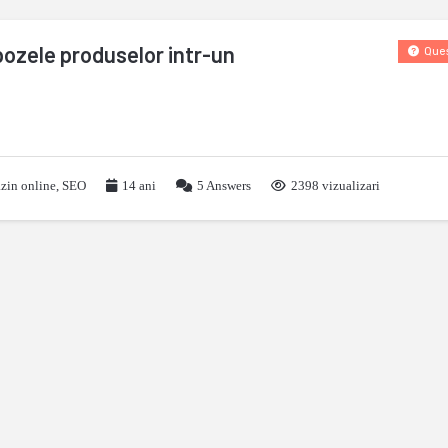
ozele produselor intr-un
Ques
zin online
,
SEO
14 ani
5
Answers
2398 vizualizari