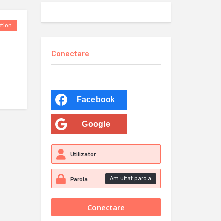
tion
Conectare
Facebook
Google
Am uitat parola