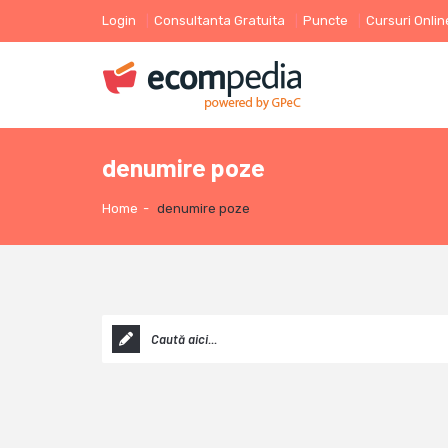
Login
Consultanta Gratuita
Puncte
Cursuri Onlin
denumire poze
Home
-
denumire poze