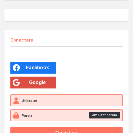
Conectare
Facebook
Google
Am uitat parola