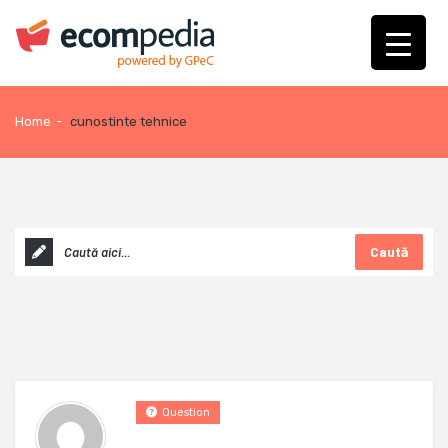
Home
-
cunostinte tehnice
Caută
Question