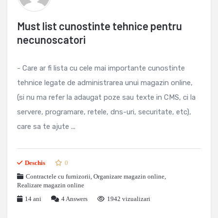
Must list cunostinte tehnice pentru
necunoscatori
- Care ar fi lista cu cele mai importante cunostinte
tehnice legate de administrarea unui magazin online,
(si nu ma refer la adaugat poze sau texte in CMS, ci la
servere, programare, retele, dns-uri, securitate, etc),
care sa te ajute ...
Deschis
0
Contractele cu furnizorii
,
Organizare magazin online
,
Realizare magazin online
14 ani
4
Answers
1942 vizualizari