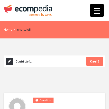
Home
-
cheltuieli
Caută
Question