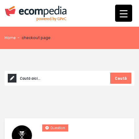
Home
-
checkout page
Caută
Question