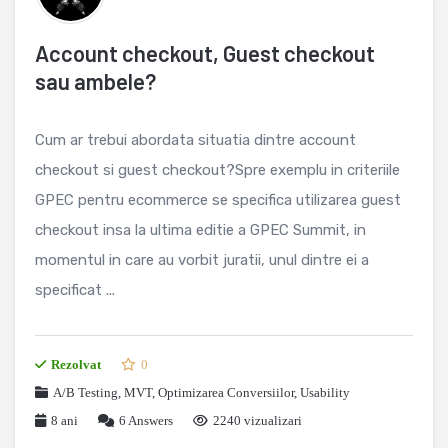
Account checkout, Guest checkout
sau ambele?
Cum ar trebui abordata situatia dintre account
checkout si guest checkout?Spre exemplu in criteriile
GPEC pentru ecommerce se specifica utilizarea guest
checkout insa la ultima editie a GPEC Summit, in
momentul in care au vorbit juratii, unul dintre ei a
specificat ...
Rezolvat
0
A/B Testing, MVT
,
Optimizarea Conversiilor
,
Usability
8 ani
6
Answers
2240 vizualizari