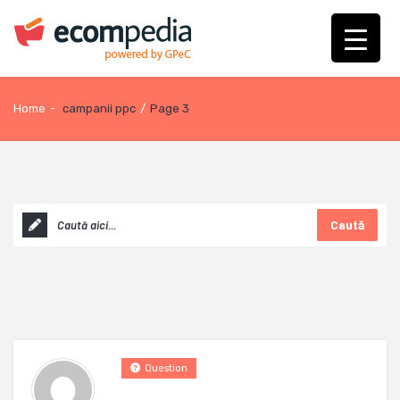
Home
-
campanii ppc
/
Page 3
Caută
Question