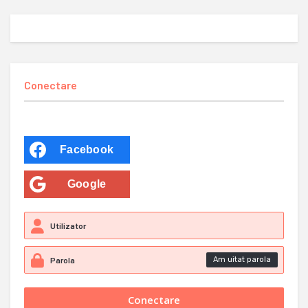
Conectare
Facebook
Google
Am uitat parola