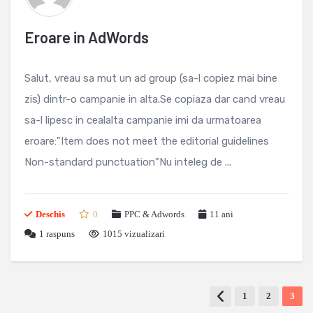
Eroare in AdWords
Salut, vreau sa mut un ad group (sa-l copiez mai bine
zis) dintr-o campanie in alta.Se copiaza dar cand vreau
sa-l lipesc in cealalta campanie imi da urmatoarea
eroare:"Item does not meet the editorial guidelines
Non-standard punctuation"Nu inteleg de ...
Deschis
0
PPC & Adwords
11 ani
1
raspuns
1015 vizualizari
1
2
3