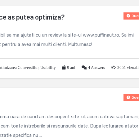
– ce as putea optimiza?
Ques
bil sa ma ajutati cu un review la site-ul www.puffinaut.ro. Sa imi
 pentru a avea mai multi clienti. Multumesc!
timizarea Conversiilor
,
Usability
9 ani
4
Answers
2651 vizuali
Ques
 prima oara de cand am descoperit site-ul, acum cateva saptamani
 cam toate intrebarile si raspunsurile date. Dupa lecturarea atator
atie specifica nu ...