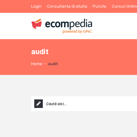
Login
Consultanta Gratuita
Puncte
Cursuri Onlin
audit
Home
-
audit