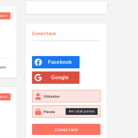
tion
Conectare
Facebook
zari
Google
tion
Am uitat parola
,