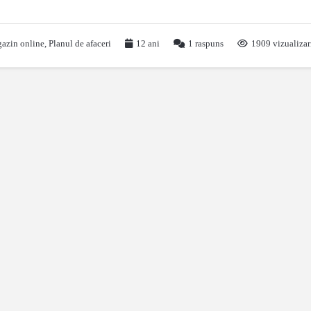
azin online
,
Planul de afaceri
12 ani
1
raspuns
1909 vizualizar