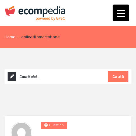
Home
-
aplicatii smartphone
Caută
Question