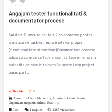
Angajam tester functionalitati &
documentator procese
Salutare,E-pneu.ro cauta 1-2 colaboratori pentru
urmatoarele task-uri:Testare site-uri proprii
(functionalitate si continut)Documentare procese -
adica sa scrie ce se face si cum se face in firma si in
aplicatiile pe care le folosim.Se poate lucra project
base, part ...
Deschis
0
Anunturi / Oferte Marketing
,
Anunturi / Oferte Tehnic
,
Organizare magazin online
,
Usability
9 ani
1
raspuns
1385 vizualizari