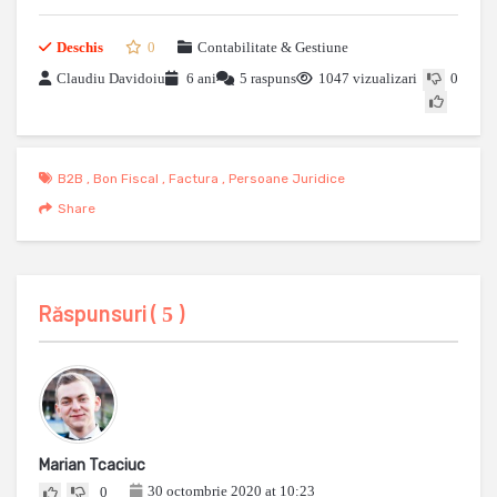
Deschis
0
Contabilitate & Gestiune
Claudiu Davidoiu
6 ani
5 raspuns
1047 vizualizari
0
B2B
,
Bon Fiscal
,
Factura
,
Persoane Juridice
Share
Răspunsuri (
)
5
Marian Tcaciuc
30 octombrie 2020 at 10:23
0