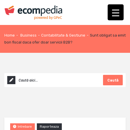
Home
-
Business
-
Contabilitate & Gestiune
-
Sunt obligat sa emit
bon fiscal daca ofer doar servicii B2B?
Caută
Raporteaza
Intrebare