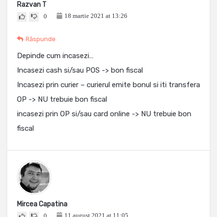
Razvan T
18 martie 2021 at 13:26
0
Răspunde
Depinde cum incasezi…
Incasezi cash si/sau POS -> bon fiscal
Incasezi prin curier – curierul emite bonul si iti transfera
OP -> NU trebuie bon fiscal
incasezi prin OP si/sau card online -> NU trebuie bon
fiscal
Mircea Capatina
11 august 2021 at 11:05
0