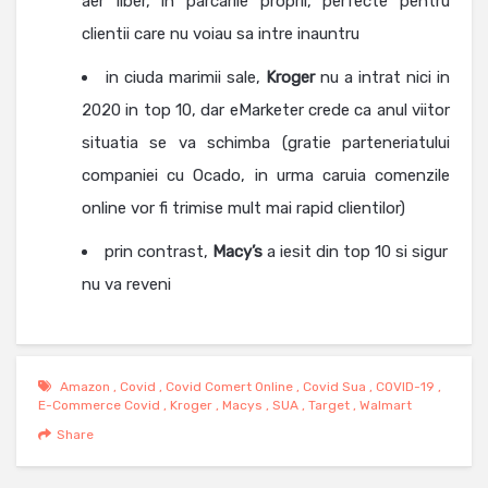
aer liber, in parcarile proprii, perfecte pentru
clientii care nu voiau sa intre inauntru
in ciuda marimii sale,
Kroger
nu a intrat nici in
2020 in top 10, dar eMarketer crede ca anul viitor
situatia se va schimba (gratie parteneriatului
companiei cu Ocado, in urma caruia comenzile
online vor fi trimise mult mai rapid clientilor)
prin contrast,
Macy’s
a iesit din top 10 si sigur
nu va reveni
Amazon
,
Covid
,
Covid Comert Online
,
Covid Sua
,
COVID-19
,
E-Commerce Covid
,
Kroger
,
Macys
,
SUA
,
Target
,
Walmart
Share