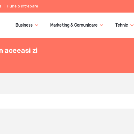
e
Pune o întrebare
Business
Marketing & Comunicare
Tehnic
in aceeasi zi