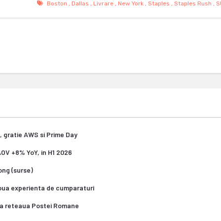
Boston
,
Dallas
,
Livrare
,
New York
,
Staples
,
Staples Rush
,
S
, gratie AWS si Prime Day
 AOV +8% YoY, in H1 2026
Kong (surse)
oua experienta de cumparaturi
za reteaua Postei Romane