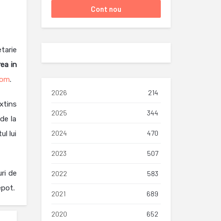
tarie
rea in
com
.
2026
214
extins
2025
344
de la
2024
470
ul lui
2023
507
ri de
2022
583
epot.
2021
689
2020
652