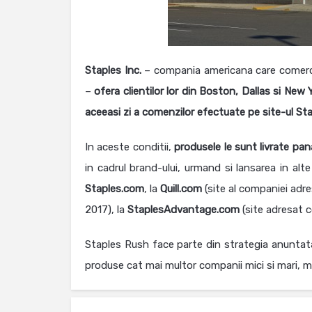
Staples Inc.
– compania americana care comercial
–
ofera clientilor lor din Boston, Dallas si New 
aceeasi zi a comenzilor efectuate pe site-ul St
In aceste conditii,
produsele le sunt livrate pana
in cadrul brand-ului, urmand si lansarea in al
Staples.com
, la
Quill.com
(site al companiei adres
2017), la
StaplesAdvantage.com
(site adresat c
Staples Rush face parte din strategia anuntata
produse cat mai multor companii mici si mari, mai