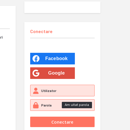
Conectare
ri
Facebook
Google
Am uitat parola