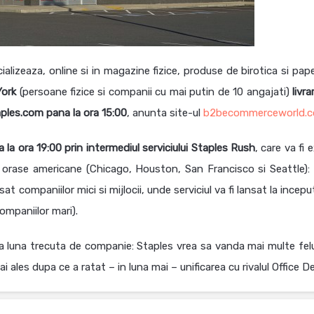
izeaza, online si in magazine fizice, produse de birotica si pape
York
(persoane fizice si companii cu mai putin de 10 angajati)
livra
aples.com pana la ora 15:00
, anunta site-ul
b2becommerceworld.
 la ora 19:00 prin intermediul serviciului Staples Rush
, care va fi 
te orase americane (Chicago, Houston, San Francisco si Seattle): 
at companiilor mici si mijlocii, unde serviciul va fi lansat la inceput
ompaniilor mari).
 luna trecuta de companie: Staples vrea sa vanda mai multe felu
 ales dupa ce a ratat – in luna mai – unificarea cu rivalul Office D