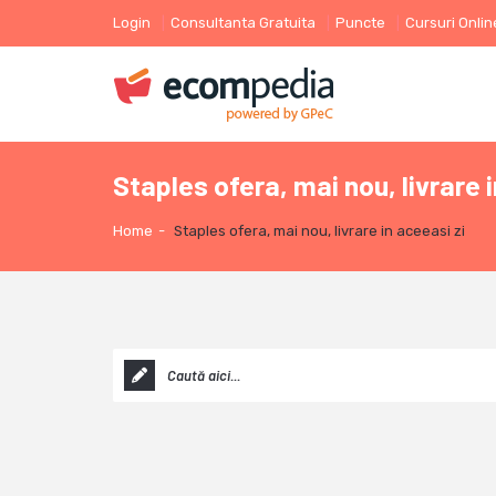
Login
Consultanta Gratuita
Puncte
Cursuri Onlin
Staples ofera, mai nou, livrare 
Home
-
Staples ofera, mai nou, livrare in aceeasi zi