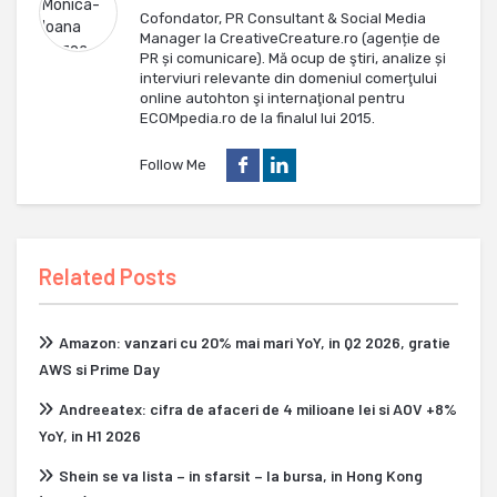
Cofondator, PR Consultant & Social Media
Manager la CreativeCreature.ro (agenție de
PR și comunicare). Mă ocup de ştiri, analize și
interviuri relevante din domeniul comerţului
online autohton şi internaţional pentru
ECOMpedia.ro de la finalul lui 2015.
Follow Me
Related Posts
Amazon: vanzari cu 20% mai mari YoY, in Q2 2026, gratie
AWS si Prime Day
Andreeatex: cifra de afaceri de 4 milioane lei si AOV +8%
YoY, in H1 2026
Shein se va lista – in sfarsit – la bursa, in Hong Kong