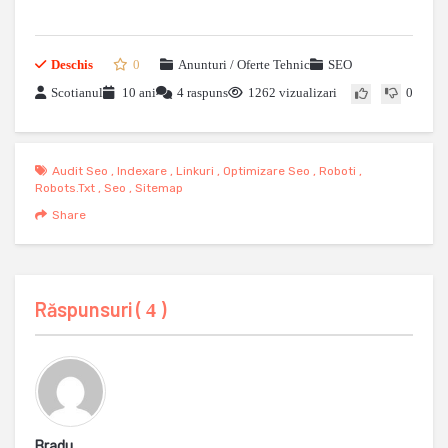
Deschis
0
Anunturi / Oferte Tehnic
SEO
Scotianul
10 ani
4 raspuns
1262 vizualizari
0
Audit Seo
,
Indexare
,
Linkuri
,
Optimizare Seo
,
Roboti
,
Robots.txt
,
Seo
,
Sitemap
Share
Răspunsuri (
)
4
Bradu