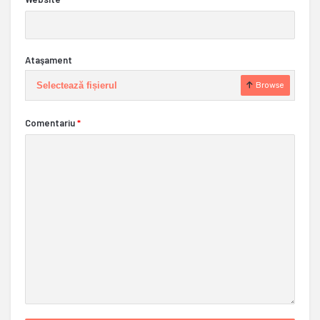
Ataşament
Selectează fișierul
Browse
Comentariu
*