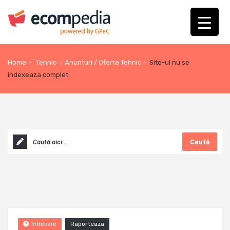
Home
-
Tehnic
-
Anunturi / Oferte Tehnic
-
Site-ul nu se
indexeaza complet
Caută
Raporteaza
Intrebare