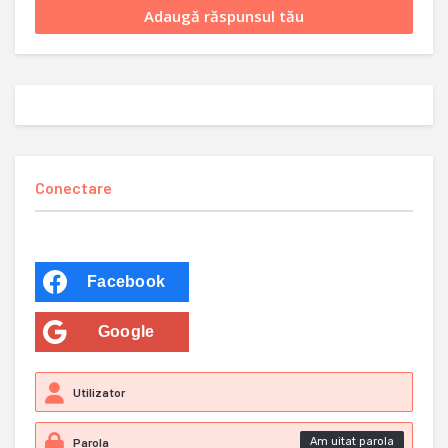
Conectare
Facebook
Google
Am uitat parola