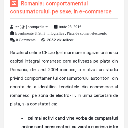
Romania: comportamentul
consumatorului, pe sexe, in e-commerce
pr [ @ ] ecompedia ro
iunie 28, 2016
Evenimente & Stiri
,
Infografice
,
Piata de comert electronic
0 Comments
2052 vizualizari
Retailerul online CEL.ro (cel mai mare magazin online cu
capital integral romanesc care activeaza pe piata din
Romania, din anul 2004 incoace) a realizat un studiu
privind comportamentul consumatorului autohton, din
dorinta de a identifica tendintele din ecommerce-ul
romanesc, pe zona de electro-IT. In urma cercetarii de
piata, s-a constatat ca:
cei mai activi cand vine vorba de cumparaturi
online sunt consumatorii cu varsta cuprinsa intre