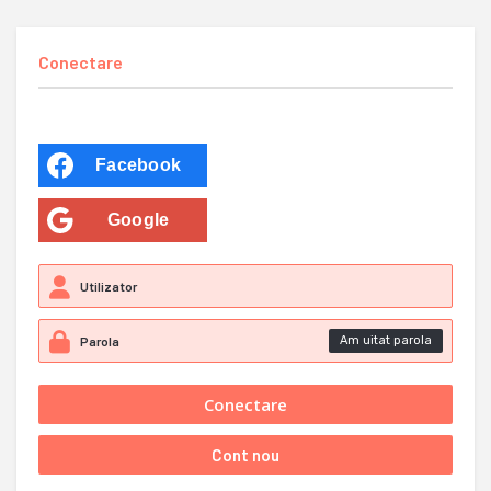
Conectare
Facebook
Google
Am uitat parola