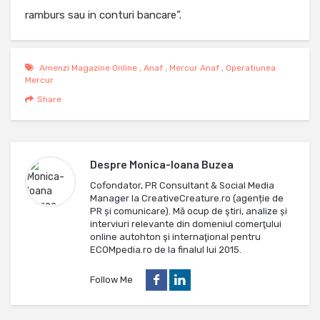
ramburs sau in conturi bancare”.
Amenzi Magazine Online
,
Anaf
,
Mercur Anaf
,
Operatiunea
Mercur
Share
Despre
Monica-Ioana Buzea
Cofondator, PR Consultant & Social Media
Manager la CreativeCreature.ro (agenție de
PR și comunicare). Mă ocup de ştiri, analize și
interviuri relevante din domeniul comerţului
online autohton şi internaţional pentru
ECOMpedia.ro de la finalul lui 2015.
Follow Me