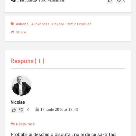
1 raspuns
1681 vizualizari
0
Alibaba
,
Aliexpress
,
Paypal
,
Retur Produse
Share
Raspuns (
)
1
Nicolae
17 iunie 2016 at 18:43
0
Răspunde
Probabil ai deschis o dispută , nu ai de ce să-ți faci