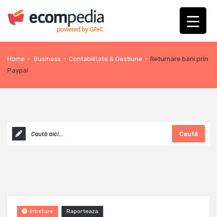
Home
-
Business
-
Contabilitate & Gestiune
-
Returnare bani prin
Paypal
Caută
Raporteaza
Intrebare