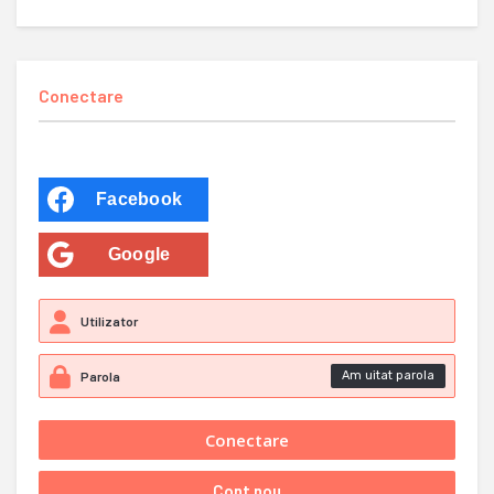
Conectare
Facebook
Google
Am uitat parola