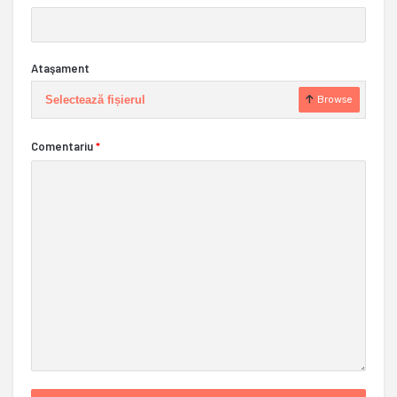
Ataşament
Selectează fișierul
Browse
Comentariu
*