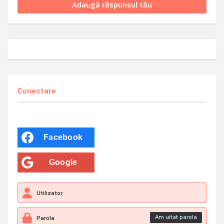
Conectare
Facebook
Google
Am uitat parola