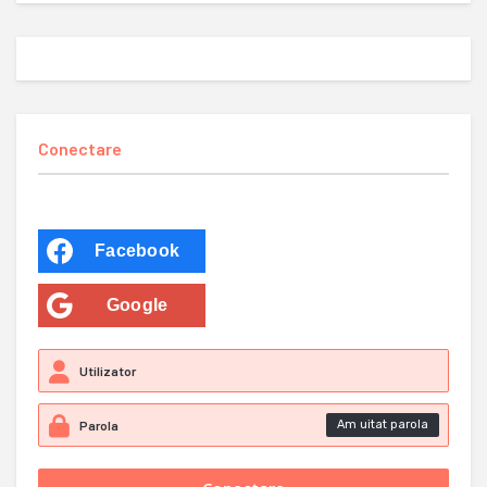
Conectare
Facebook
Google
Am uitat parola