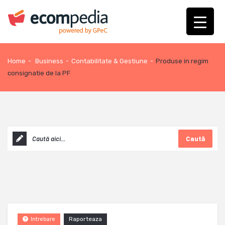
Home
-
Business
-
Contabilitate & Gestiune
-
Produse in regim
consignatie de la PF
Caută
Raporteaza
Intrebare