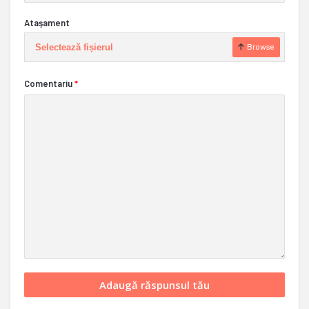
Ataşament
Selectează fișierul
Browse
Comentariu
*