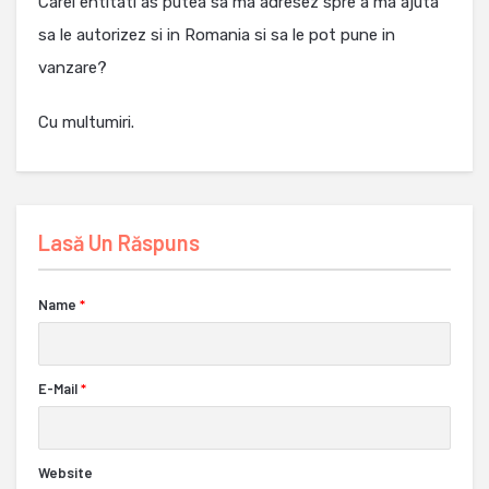
Carei entitati as putea sa ma adresez spre a ma ajuta
sa le autorizez si in Romania si sa le pot pune in
vanzare?
Cu multumiri.
Lasă Un Răspuns
Name
*
E-Mail
*
Website