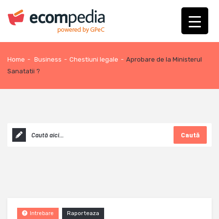
Home
-
Business
-
Chestiuni legale
-
Aprobare de la Ministerul
Sanatatii ?
Caută
Raporteaza
Intrebare