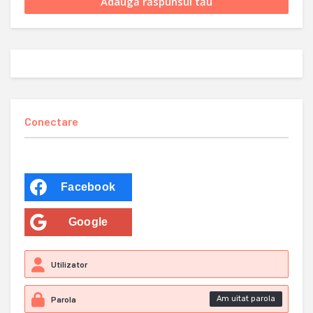
Conectare
Facebook
Google
Am uitat parola