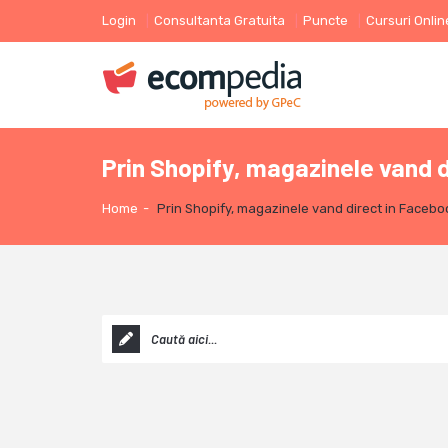
Login
Consultanta Gratuita
Puncte
Cursuri Onlin
Prin Shopify, magazinele vand 
Home
-
Prin Shopify, magazinele vand direct in Faceb