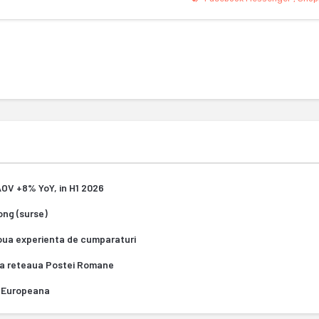
 AOV +8% YoY, in H1 2026
Kong (surse)
oua experienta de cumparaturi
za reteaua Postei Romane
ea Europeana