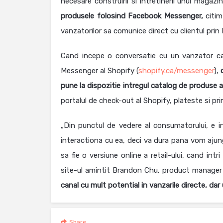
necesare construirii si intretinerii unui magazi
produsele folosind Facebook Messenger,
citi
vanzatorilor sa comunice direct cu clientul prin 
Cand incepe o conversatie cu un vanzator ca
Messenger al Shopify (
shopify.ca/messenger
),
pune la dispozitie intregul catalog de produse a
portalul de check-out al Shopify, plateste si pr
„Din punctul de vedere al consumatorului, e in
interactiona cu ea, deci va dura pana vom ajung
sa fie o versiune online a retail-ului, cand intr
site-ul amintit Brandon Chu, product manager 
canal cu mult potential in vanzarile directe, dar
Share