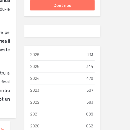
vanda
du-le
re pe
ea ii
seste
2026
213
2025
344
tru a
2024
470
final
2023
507
pentru
pt un
2022
583
2021
689
2020
652
ify