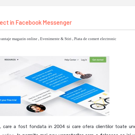
irect in Facebook Messenger
vantaje magazin online
,
Evenimente & Stiri
,
Piata de comert electronic
are a fost fondata in 2004 si care ofera clientilor toate une