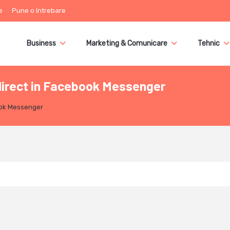
e
Pune o întrebare
Business
Marketing & Comunicare
Tehnic
direct in Facebook Messenger
ook Messenger