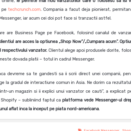
n online,
le permite mai nou vanzatorilor care o folosesc sa isi 
m pe
techcrunch.com
. Compania a facut deja pionierat, permitan
Messenger, iar acum cei doi pot face si tranzactii astfel.
re are Business Page pe Facebook, folosind canalul de vanza
clientiul are acces la optiunea „Shop Now”/„Cumpara acum”. Optiun
l respectivului vanzator.
Clientul alege apoi produsele dorite, folo
imeste dovada platii – totul in cadrul Messenger.
ca devreme sa te gandesti sa ii scrii direct unei companii, pen
e la gradul de interactiune comun in Asia. Ne dorim ca rezultatul 
i intr-un magazin si ii explici unui vanzator ce cauti”, a explicat 
Shopify – subliniind faptul ca
platforma vede Messenger-ul dre
 unul aflat inca la inceput pe piata nord-americana
.
Facebook Messenger
,
Shop