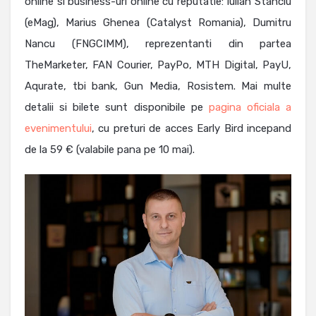
online si business-uri online cu reputatie: Iulian Stanciu
(eMag), Marius Ghenea (Catalyst Romania), Dumitru
Nancu (FNGCIMM), reprezentanti din partea
TheMarketer, FAN Courier, PayPo, MTH Digital, PayU,
Aqurate, tbi bank, Gun Media, Rosistem. Mai multe
detalii si bilete sunt disponibile pe
pagina oficiala a
evenimentului
, cu preturi de acces Early Bird incepand
de la 59 € (valabile pana pe 10 mai).