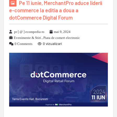
Pe 11 iunie, MerchantPro aduce liderii
e-commerce la editia a doua a
dotCommerce Digital Forum
pr [ @ ] ecompedia ro
mai 9, 2024
Evenimente & Stiri
,
Piata de comert electronic
0 Comments
0 vizualizari