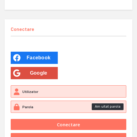
Conectare
Facebook
Google
Am uitat parola