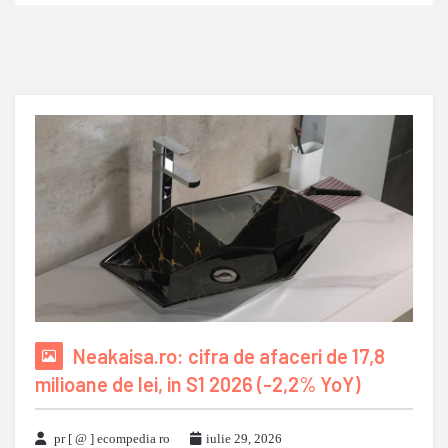
Neakaisa.ro: cifra de afaceri de 17,8
milioane de lei, in S1 2026 (-2,2% YoY)
pr [ @ ] ecompedia ro
iulie 29, 2026