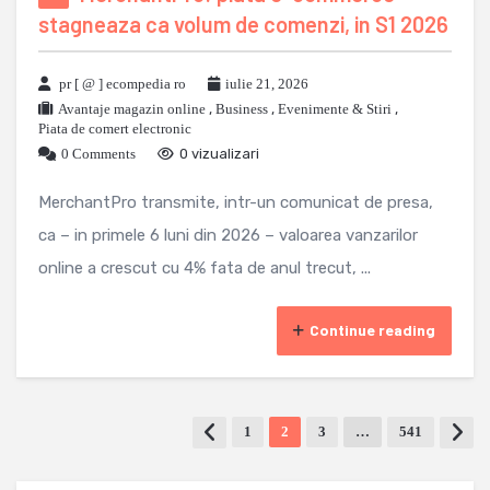
stagneaza ca volum de comenzi, in S1 2026
pr [ @ ] ecompedia ro
iulie 21, 2026
Avantaje magazin online
,
Business
,
Evenimente & Stiri
,
Piata de comert electronic
0 Comments
0 vizualizari
MerchantPro transmite, intr-un comunicat de presa,
ca – in primele 6 luni din 2026 – valoarea vanzarilor
online a crescut cu 4% fata de anul trecut, ...
Continue reading
1
2
3
…
541