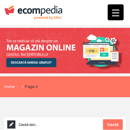
Home
-
/
Page 2
Caută