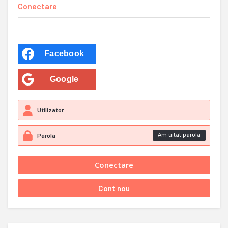
Conectare
Facebook
Google
Am uitat parola