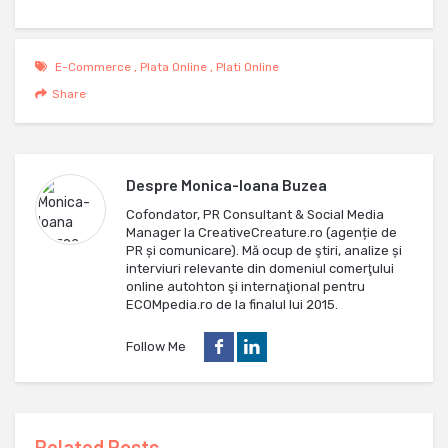
E-Commerce
,
Plata Online
,
Plati Online
Share
Despre
Monica-Ioana Buzea
Cofondator, PR Consultant & Social Media
Manager la CreativeCreature.ro (agenție de
PR și comunicare). Mă ocup de ştiri, analize și
interviuri relevante din domeniul comerţului
online autohton şi internaţional pentru
ECOMpedia.ro de la finalul lui 2015.
Follow Me
Related Posts