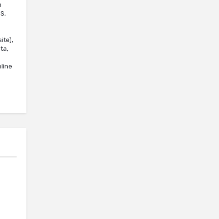
n
S,
ite),
ta,
nline