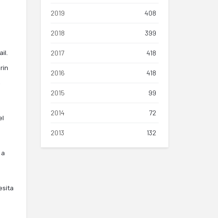
2019
408
2018
399
2017
418
il.
rin
2016
418
a
2015
99
2014
72
el
2013
132
 a
esita