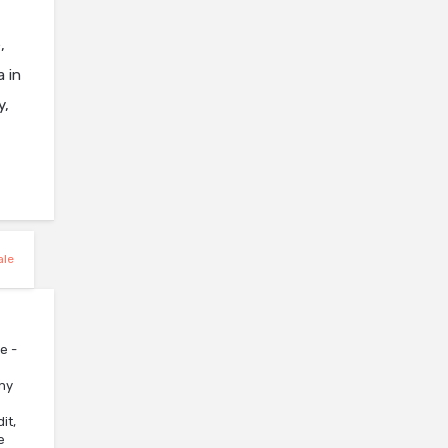
,
 in
y,
ale
e -
ny
it,
e