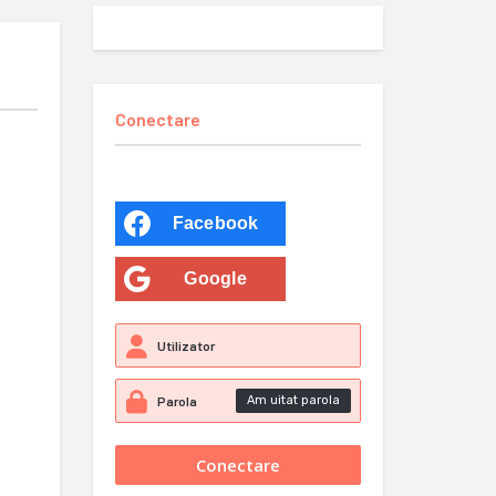
Conectare
Facebook
Google
Am uitat parola