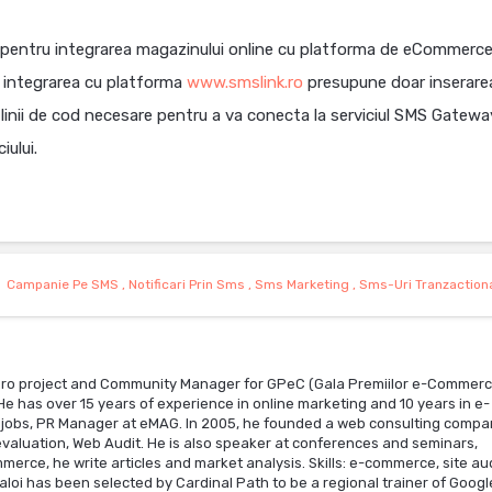
r pentru integrarea magazinului online cu platforma de eCommerce
 integrarea cu platforma
www.smslink.ro
presupune doar inserarea
 linii de cod necesare pentru a va conecta la serviciul SMS Gatewa
iului.
Campanie Pe SMS
,
Notificari Prin Sms
,
Sms Marketing
,
Sms-Uri Tranzaction
a.ro project and Community Manager for GPeC (Gala Premiilor e-Commerc
has over 15 years of experience in online marketing and 10 years in e-
jobs, PR Manager at eMAG. In 2005, he founded a web consulting compa
valuation, Web Audit. He is also speaker at conferences and seminars,
merce, he write articles and market analysis. Skills: e-commerce, site aud
Taloi has been selected by Cardinal Path to be a regional trainer of Googl