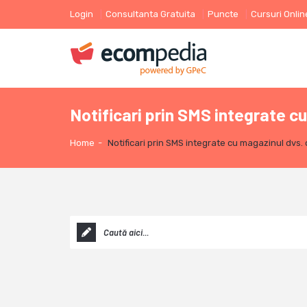
Login
Consultanta Gratuita
Puncte
Cursuri Onlin
Notificari prin SMS integrate c
Home
-
Notificari prin SMS integrate cu magazinul dvs. 