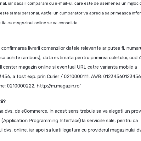
al, iar daca il comparam cu e-mail-ul, care este de asemenea un mijloc 
ste si mai personal. Astfel un cumparator va aprecia sa primeasca infor
atia cu magazinul online se va consolida.
onfirmarea livrarii comenzilor datele relevante ar putea fi, numar
es sa achite ramburs), data estimata pentru primirea coletului, cod
all center magazin online si eventual URL catre varianta mobile a
3456, a fost exp. prin Curier / 0210000111, AWB: 01234560123456
Line: 0210000222, http://m.magazin.ro”
ii?
ma dvs. de eCommerce. In acest sens trebuie sa va alegeti un prov
 (Application Programming Interface) la serviciile sale, pentru ca
vs. online, iar apoi sa luati legatura cu providerul magazinului d