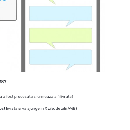
SMS?
 fost procesata si urmeaza a fi livrata)
 livrata si va ajunge in X zile, detalii AWB)
e