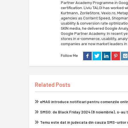
Partner Academy Programme in Google A
certification. Liviu TALOI has worked
Kurtmann, ZorileStore, Vexio.ro, Meta
agencies as Content Speed, Shopmania 
usability & conversion rate optmizatio
SKIN media, he delivered Google Analyt
Google Partner Academy. In recent yea
stores in e-commerce, usability, analy
companies are now market leaders in t
Follow Me
Related Posts
eMAG introduce notificari pentru comenzile onl
SMSO: de Black Friday 2024 (8 noiembrie), s-au 
Temu este dat in judecata din cauza SMS-urilor 