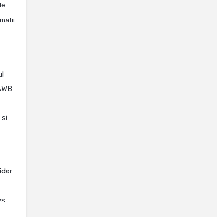
de
matii
ul
 AWB
 si
ider
vs.