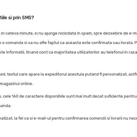
ile si prin SMS?
 in cateva minute, si nu ajunge niciodata in spam, spre deosebire de e-ma
eze o comanda si sa nu afle faptul ca aceasta este confirmata sau livrata. P
e informatii, tinand cont ca majoritatea utilizatorilor au telefonul in raz
, textul care apare la expeditorul acestuia putand fi personalizat, astf
magazinul online.
, cele 160 de caractere disponibile sunt mai mult decat suficiente pentru
manda.
izat, la fel ca si e-mail-ul pentru confirmarea comenzii si livrarii nu nec