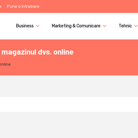
e
Pune o întrebare
Business
Marketing & Comunicare
Tehnic
u magazinul dvs. online
online