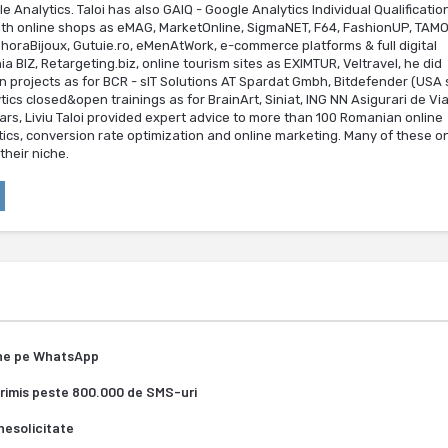
nalytics. Taloi has also GAIQ - Google Analytics Individual Qualificatio
 with online shops as eMAG, MarketOnline, SigmaNET, F64, FashionUP, TAMO
phoraBijoux, Gutuie.ro, eMenAtWork, e-commerce platforms & full digital
BIZ, Retargeting.biz, online tourism sites as EXIMTUR, Veltravel, he did
n projects as for BCR - sIT Solutions AT Spardat Gmbh, Bitdefender (USA s
ics closed&open trainings as for BrainArt, Siniat, ING NN Asigurari de Via
rs, Liviu Taloi provided expert advice to more than 100 Romanian online
tics, conversion rate optimization and online marketing. Many of these o
heir niche.
ine pe WhatsApp
trimis peste 800.000 de SMS-uri
nesolicitate