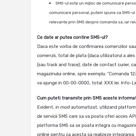
SMS-ul este un mijloc de comunicare person
comunicare personal, putem spune ca SMS-ul e
relevante prin SMS despre comanda sa, iar rel
Ce date ar putea contine SMS-ul?
Daca este vorba de confirmarea comenzilor sau c
comenzii, total de plata (daca utilizatorul a al
(sau track and trace), date de contact curier, c
magazinului online, spre exemplu: “Comanda 12
va ajunge in 00-00-0000, total: XXX lei. Info-
Cum puteti transmite prin SMS aceste informat
Evident, in mod automatizat, utilizand platfor
de servicii SMS care sa va poata oferi acces API
platforma SMS sa se poata integra cu magazinul d
online pentru ca acesta sa realizeze integrarea.