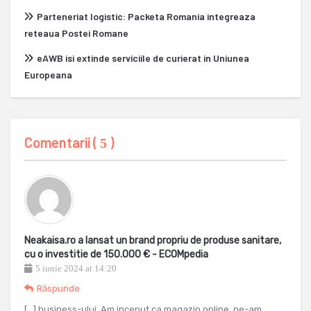
Parteneriat logistic: Packeta Romania integreaza
reteaua Postei Romane
eAWB isi extinde serviciile de curierat in Uniunea
Europeana
Comentarii (
)
5
Neakaisa.ro a lansat un brand propriu de produse sanitare,
cu o investitie de 150.000 € - ECOMpedia
5 iunie 2024 at 14:20
Răspunde
[…] business-ului. Am inceput ca magazin online, ne-am