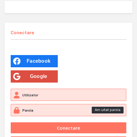
Conectare
Facebook
Google
Am uitat parola