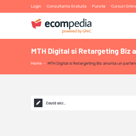
Login
Consultanta Gratuita
Puncte
Cursuri Onlin
MTH Digital si Retargeting Biz 
Home
-
MTH Digital si Retargeting Biz anunta un parte