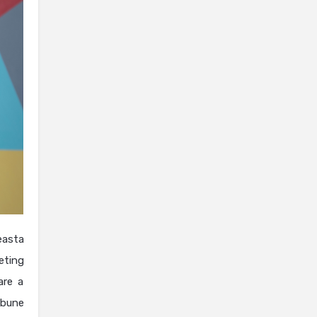
easta
eting
are a
 bune