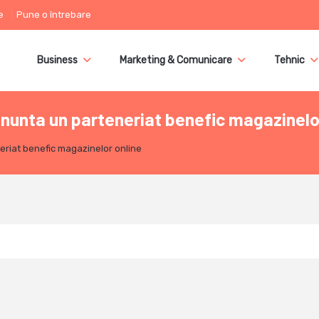
e
Pune o întrebare
Business
Marketing & Comunicare
Tehnic
anunta un parteneriat benefic magazinelo
neriat benefic magazinelor online