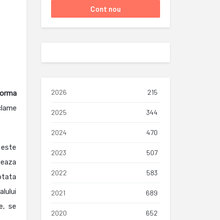
2026
215
forma
clame
2025
344
2024
470
 este
2023
507
teaza
2022
583
ptata
alului
2021
689
e, se
2020
652