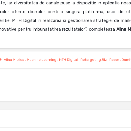
ate, iar diversitatea de canale puse la dispozitie in aplicatia noa
viciilor oferite clientilor printr-o singura platforma, usor de uti
iei MTH Digital in realizarea si gestionarea strategiei de mark
ii inovative pentru imbunatatirea rezultatelor”, completeaza
Alina
M
Alina Mitrica
,
Machine Learning
,
MTH Digital
,
Retargeting.biz
,
Robert Dumi