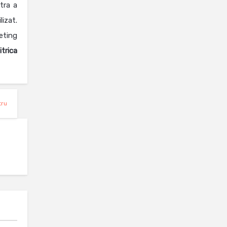
stra a
lizat.
eting
itrica
tru