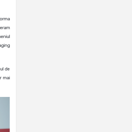
forma
leram
eniul
aging
ul de
r mai