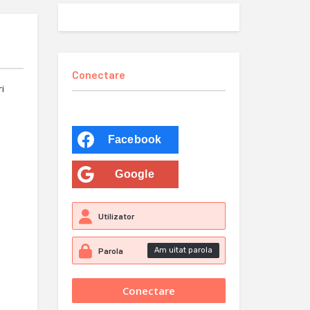
Conectare
ri
Facebook
Google
Am uitat parola