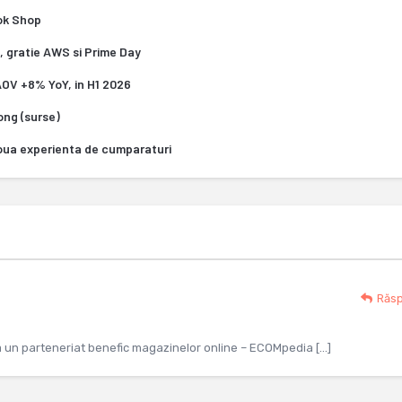
Tok Shop
, gratie AWS si Prime Day
 AOV +8% YoY, in H1 2026
Kong (surse)
oua experienta de cumparaturi
Răs
ta un parteneriat benefic magazinelor online – ECOMpedia […]