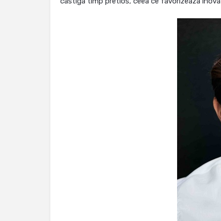
castiga timp pretios, ceea ce favorizeaza inova