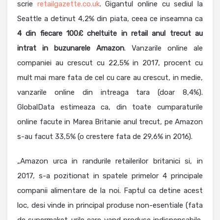
scrie
retailgazette.co.uk
. Gigantul online cu sediul la
Seattle a detinut 4,2% din piata, ceea ce inseamna ca
4 din fiecare 100£ cheltuite in retail anul trecut au
intrat in buzunarele Amazon
. Vanzarile online ale
companiei au crescut cu 22,5% in 2017, procent cu
mult mai mare fata de cel cu care au crescut, in medie,
vanzarile online din intreaga tara (doar 8,4%).
GlobalData estimeaza ca, din toate cumparaturile
online facute in Marea Britanie anul trecut, pe Amazon
s-au facut 33,5% (o crestere fata de 29,6% in 2016).
„Amazon urca in randurile retailerilor britanici si, in
2017, s-a pozitionat in spatele primelor 4 principale
companii alimentare de la noi. Faptul ca detine acest
loc, desi vinde in principal produse non-esentiale (fata
de supermaket-urile care vand produse indispensabile,