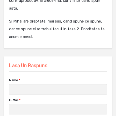
contraproductiv. Si crede-ma, sunt finut cand spun
asta.
Si Mihai are dreptate, mai sus, cand spune ce spune,
dar ce spune el ar trebui facut in faza 2. Prioritatea ta
acum e cosul.
Lasă Un Răspuns
Name
*
E-Mail
*