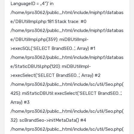
LanguageID = „4”)’ in
/home/rpro3062/public_html/include/miphpf/databas
e/DBUtilImpl.php:181 Stack trace: #0
/home/rpro3062/public_html/include/miphpf/databas
e/DBUtilImpl.php(359): miDBUtilImpl-
>execSQL(‘SELECT BrandSEO…’, Array) #1
/home/rpro3062/public_html/include/miphpf/databas
e/StaticDBUtil.php(120): miDBUtilImpl-
>execSelect(‘SELECT BrandSEO…’, Array) #2
/home/rpro3062/public_html/include/sc/util/Seo.php(
425): miStaticDBUtil::execSelect(‘SELECT BrandSEO…’,
Array) #3
/home/rpro3062/public_html/include/sc/util/Seo.php(
32): scBrandSeo->initMetaData() #4
/home/rpro3062/public_html/include/sc/util/Seo.php(