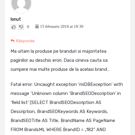
Ionut
15 februarie 2016 at 19:30
0
Răspunde
Ma uitam la produse pe branduri si majoritatea
paginilor au deschis erori. Daca cineva cauta sa
cumpere mai multe produse de la acelasi brand…
Fatal error: Uncaught exception ‘miDBException’ with
message ‘Unknown column ‘BrandSEODescription’ in
‘field list’ (SELECT BrandSEODescription AS
Description, BrandSEOKeywords AS Keywords,
BrandSEOTitle AS Title, BrandName AS PageName
FROM BrandsML WHERE BrandID = „182” AND