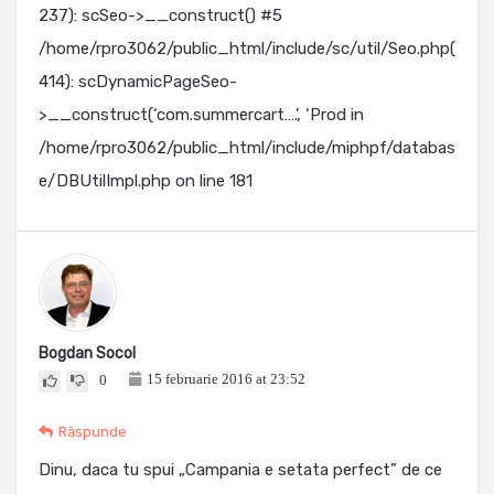
237): scSeo->__construct() #5
/home/rpro3062/public_html/include/sc/util/Seo.php(
414): scDynamicPageSeo-
>__construct(‘com.summercart….’, ‘Prod in
/home/rpro3062/public_html/include/miphpf/databas
e/DBUtilImpl.php on line 181
Bogdan Socol
15 februarie 2016 at 23:52
0
Răspunde
Dinu, daca tu spui „Campania e setata perfect” de ce