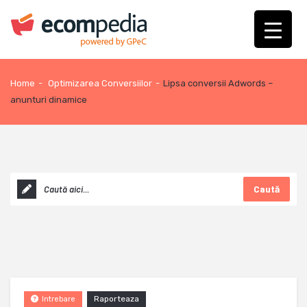
Home
-
Optimizarea Conversiilor
-
Lipsa conversii Adwords –
anunturi dinamice
Caută
Raporteaza
Intrebare