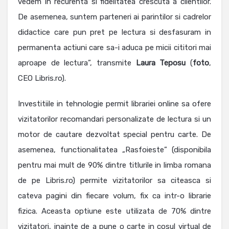
vedem in recurenta si fidelitatea crescuta a clientilor.
De asemenea, suntem parteneri ai parintilor si cadrelor
didactice care pun pret pe lectura si desfasuram in
permanenta actiuni care sa-i aduca pe micii cititori mai
aproape de lectura”, transmite
Laura
Teposu
(
foto
,
CEO Libris.ro).
Investitiile in tehnologie permit librariei online sa ofere
vizitatorilor recomandari personalizate de lectura si un
motor de cautare dezvoltat special pentru carte. De
asemenea, functionalitatea „Rasfoieste” (disponibila
pentru mai mult de 90% dintre titlurile in limba romana
de pe Libris.ro) permite vizitatorilor sa citeasca si
cateva pagini din fiecare volum, fix ca intr-o librarie
fizica. Aceasta optiune este utilizata de 70% dintre
vizitatori, inainte de a pune o carte in cosul virtual de