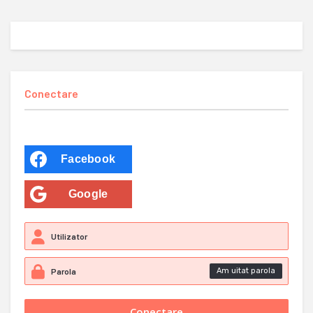
Conectare
Facebook
Google
Am uitat parola