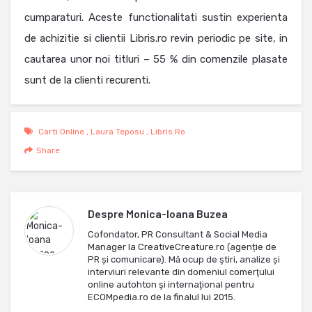
cumparaturi. Aceste functionalitati sustin experienta
de achizitie si clientii Libris.ro revin periodic pe site, in
cautarea unor noi titluri – 55 % din comenzile plasate
sunt de la clienti recurenti.
Carti Online
,
Laura Teposu
,
Libris.ro
Share
Despre
Monica-Ioana Buzea
Cofondator, PR Consultant & Social Media
Manager la CreativeCreature.ro (agenție de
PR și comunicare). Mă ocup de ştiri, analize și
interviuri relevante din domeniul comerţului
online autohton şi internaţional pentru
ECOMpedia.ro de la finalul lui 2015.