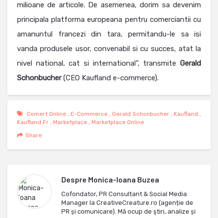
milioane de articole. De asemenea, dorim sa devenim
principala platforma europeana pentru comerciantii cu
amanuntul francezi din tara, permitandu-le sa isi
vanda produsele usor, convenabil si cu succes, atat la
nivel national, cat si international”, transmite
Gerald
Schonbucher
(CEO Kaufland e-commerce).
Comert Online
,
E-Commerce
,
Gerald Schonbucher
,
Kaufland
,
Kaufland.fr
,
Marketplace
,
Marketplace Online
Share
Despre
Monica-Ioana Buzea
Cofondator, PR Consultant & Social Media
Manager la CreativeCreature.ro (agenție de
PR și comunicare). Mă ocup de ştiri, analize și