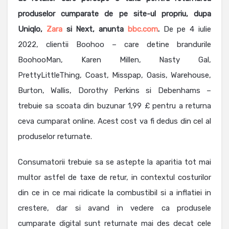
produselor cumparate de pe site-ul propriu, dupa
Uniqlo,
Zara
si Next, anunta
bbc.com
.
De pe 4 iulie
2022, clientii Boohoo – care detine brandurile
BoohooMan, Karen Millen, Nasty Gal,
PrettyLittleThing, Coast, Misspap, Oasis, Warehouse,
Burton, Wallis, Dorothy Perkins si Debenhams –
trebuie sa scoata din buzunar 1,99 £ pentru a returna
ceva cumparat online. Acest cost va fi dedus din cel al
produselor returnate.
Consumatorii trebuie sa se astepte la aparitia tot mai
multor astfel de taxe de retur, in contextul costurilor
din ce in ce mai ridicate la combustibil si a inflatiei in
crestere, dar si avand in vedere ca produsele
cumparate digital sunt returnate mai des decat cele