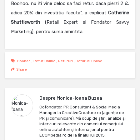
Boohoo, nu iti vine deloc sa faci retur, daca pierzi 2 £,
adica 20% din investitia facuta”, a explicat
Catherine
Shuttleworth
(Retail Expert si Fondator Savvy
Marketing), pentru sursa amintita.
Boohoo
,
Retur Online
,
Retururi
,
Retururi Online
Share
Despre
Monica-Ioana Buzea
Cofondator, PR Consultant & Social Media
Manager la CreativeCreature.ro (agenție de
PR și comunicare). Mă ocup de ştiri, analize și
interviuri relevante din domeniul comerţului
online autohton şi internaţional pentru
ECOMpedia.ro de la finalul lui 2015.