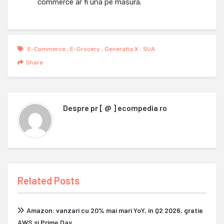
commerce ar fi una pe masura.
E-Commerce
,
E-Grocery
,
Generatia X
,
SUA
Share
Despre
pr [ @ ] ecompedia ro
Related Posts
Amazon: vanzari cu 20% mai mari YoY, in Q2 2026, gratie
AWS si Prime Day