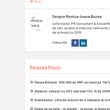
Share
Despre
Monica-Ioana Buzea
Cofondator, PR Consultant & Social M
de ştiri, analize și interviuri relevan
de la finalul lui 2015.
Follow Me
Related Posts
Marea Britanie: 300.000 de IMM-uri vand pe Tik
Amazon: vanzari cu 20% mai mari YoY, in Q2 2026
Andreeatex: cifra de afaceri de 4 milioane lei si
Shein se va lista – in sfarsit – la bursa, in Hong 