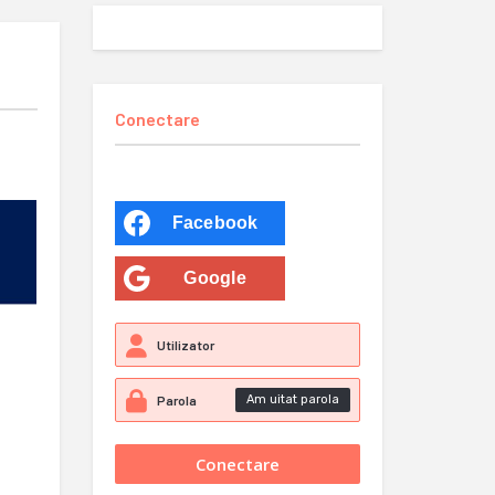
Conectare
Facebook
Google
Am uitat parola