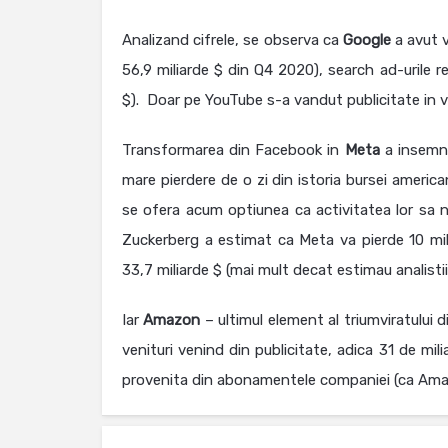
Analizand cifrele, se observa ca
Google
a avut v
56,9 miliarde $ din Q4 2020), search ad-urile 
$). Doar pe YouTube s-a vandut publicitate in v
Transformarea din Facebook in
Meta
a insemna
mare pierdere de o zi din istoria bursei american
se ofera acum optiunea ca activitatea lor sa nu
Zuckerberg a estimat ca Meta va pierde 10 mili
33,7 miliarde $ (mai mult decat estimau analistii
Iar
Amazon
– ultimul element al triumviratului d
venituri venind din publicitate, adica 31 de mi
provenita din abonamentele companiei (ca Amaz