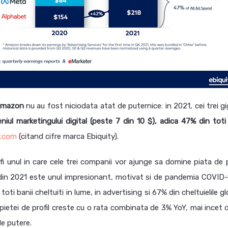
 Amazon
nu au fost niciodata atat de puternice: in 2021, cei trei g
niul marketingului digital (peste 7 din 10 $), adica 47% din toti 
y.com
(citand cifre marca Ebiquity).
 unul in care cele trei companii vor ajunge sa domine piata de pr
din 2021 este unul impresionant, motivat si de pandemia COVID-1
ti banii cheltuiti in lume, in advertising si 67% din cheltuielile g
ul pietei de profil creste cu o rata combinata de 3% YoY, mai incet
de putere.