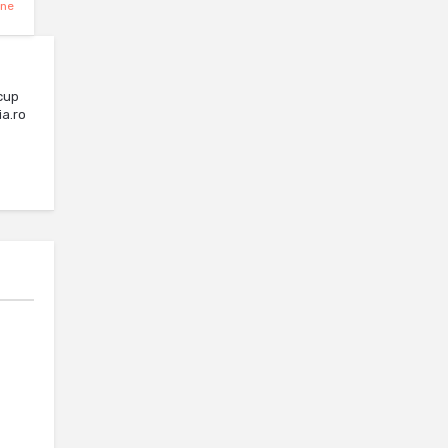
ine
cup
ia.ro