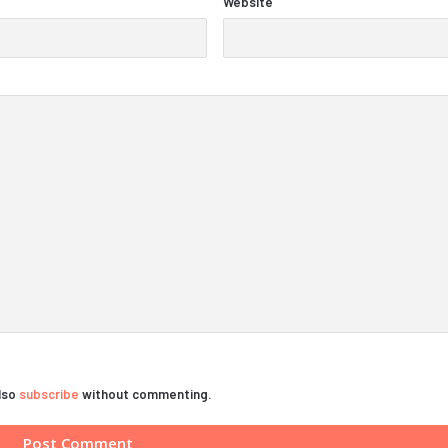
Website
also
subscribe
without commenting.