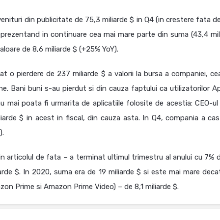
enituri din publicitate de 75,3 miliarde $ in Q4 (in crestere fata d
reprezentand in continuare cea mai mare parte din suma (43,4 mil
aloare de 8,6 miliarde $ (+25% YoY).
t o pierdere de 237 miliarde $ a valorii la bursa a companiei, ce
e. Bani buni s-au pierdut si din cauza faptului ca utilizatorilor Ap
 mai poata fi urmarita de aplicatiile folosite de acestia: CEO-ul
arde $ in acest in fiscal, din cauza asta. In Q4, compania a cas
).
in articolul de fata – a terminat ultimul trimestru al anului cu 7% 
liarde $. In 2020, suma era de 19 miliarde $ si este mai mare deca
on Prime si Amazon Prime Video) – de 8,1 miliarde $.