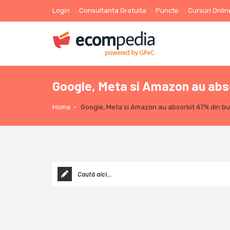
Login
Consultanta Gratuita
Puncte
Cursuri Onlin
Google, Meta si Amazon au absor
Home
-
Google, Meta si Amazon au absorbit 47% din bug