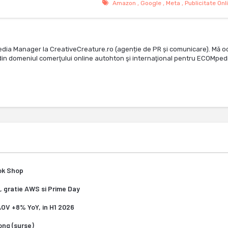
Amazon
,
Google
,
Meta
,
Publicitate Onl
edia Manager la CreativeCreature.ro (agenție de PR și comunicare). Mă o
te din domeniul comerţului online autohton şi internaţional pentru ECOMped
Tok Shop
, gratie AWS si Prime Day
 AOV +8% YoY, in H1 2026
Kong (surse)