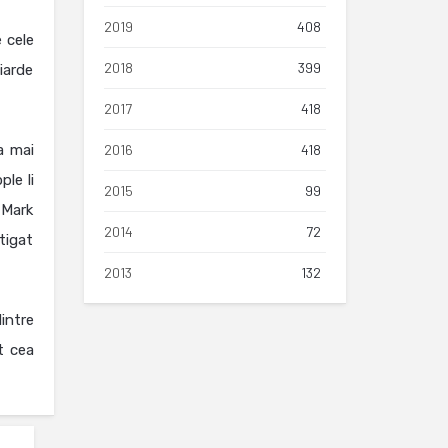
2019
408
e cele
2018
399
iarde
2017
418
a mai
2016
418
ple li
2015
99
 Mark
2014
72
tigat
2013
132
dintre
t cea