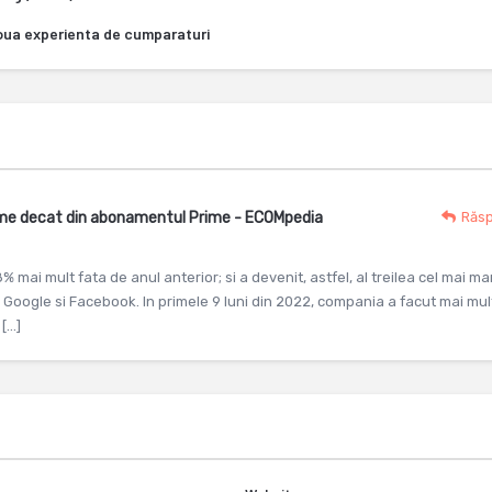
oua experienta de cumparaturi
ame decat din abonamentul Prime - ECOMpedia
Răs
8% mai mult fata de anul anterior; si a devenit, astfel, al treilea cel mai ma
 Google si Facebook. In primele 9 luni din 2022, compania a facut mai mul
 […]