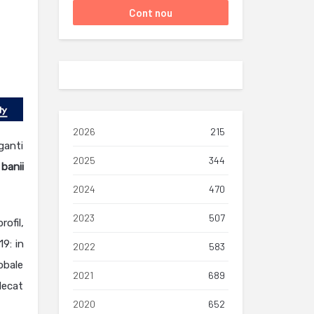
2026
215
iganti
2025
344
banii
2024
470
2023
507
ofil,
9: in
2022
583
lobale
2021
689
 decat
2020
652