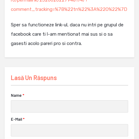
ro/permalink/2520620227948174/?
comment_tracking=%7B%22tn%22%3A%22O%22%7D
Sper sa functioneze link-ul, daca nu intri pe grupul de
facebook care ti l-am mentionat mai sus si o sa
gasesti acolo pareri pro si contra.
Lasă Un Răspuns
Name
*
E-Mail
*