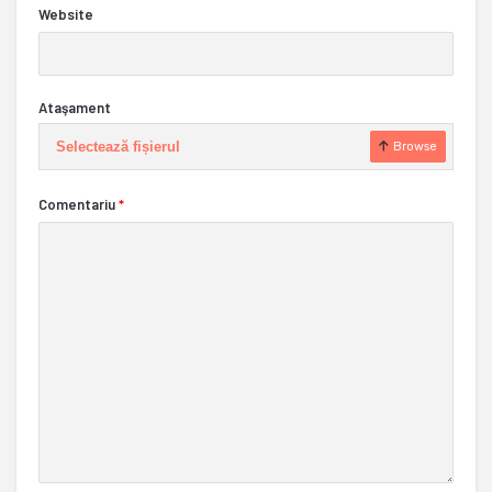
Website
Ataşament
Selectează fișierul
Browse
Comentariu
*