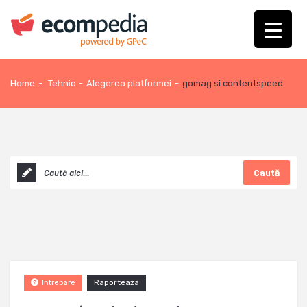
Home
-
Tehnic
-
Alegerea platformei
-
gomag si contentspeed
Caută
Raporteaza
Intrebare