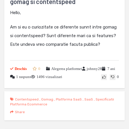
gomag si contentspeed
Hello,
Am si eu o curiozitate ce diferente sunnt intre gomag
si contentspeed? Sunt diferente mari ca si features?
Este undeva vreo comparatie facuta publica?
Deschis
0
Alegerea platformei
johnny28
7 ani
1 raspuns
1496 vizualizari
0
Contentspeed
,
Gomag
,
Platforma SaaS
,
SaaS
,
Specificatii
Platforma Ecommerce
Share