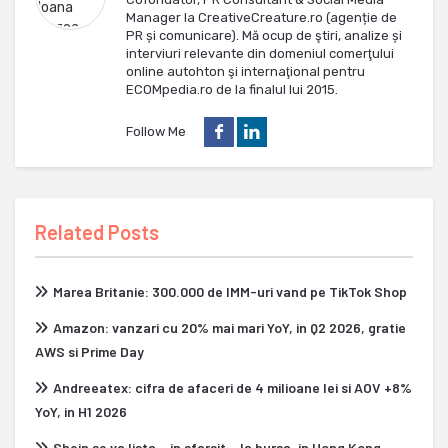
Manager la CreativeCreature.ro (agenție de
PR și comunicare). Mă ocup de ştiri, analize și
interviuri relevante din domeniul comerţului
online autohton şi internaţional pentru
ECOMpedia.ro de la finalul lui 2015.
Follow Me
Related Posts
Marea Britanie: 300.000 de IMM-uri vand pe TikTok Shop
Amazon: vanzari cu 20% mai mari YoY, in Q2 2026, gratie
AWS si Prime Day
Andreeatex: cifra de afaceri de 4 milioane lei si AOV +8%
YoY, in H1 2026
Shein se va lista – in sfarsit – la bursa, in Hong Kong