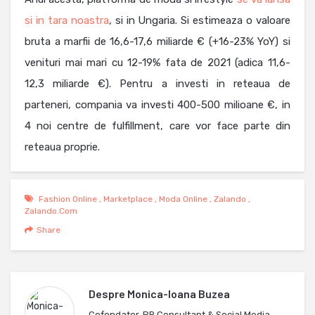
si in tara noastra
, si in Ungaria. Si estimeaza o valoare
bruta a marfii de 16,6-17,6 miliarde € (+16-23% YoY) si
venituri mai mari cu 12-19% fata de 2021 (adica 11,6-
12,3 miliarde €). Pentru a investi in reteaua de
parteneri, compania va investi 400-500 milioane €, in
4 noi centre de fulfillment, care vor face parte din
reteaua proprie.
Fashion Online
,
Marketplace
,
Moda Online
,
Zalando
,
Zalando.com
Share
Despre
Monica-Ioana Buzea
Cofondator, PR Consultant & Social Media