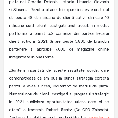
piete noi: Croatia, Estonia, Letonia, Lituania, Slovacia
si Slovenia. Rezultatul acestei expansiuni este un total
de peste 48 de milioane de clienti activi, din care 10
milioane sunt clienti castigati anul trecut. In medie,
platforma a primit 5,2 comenzi din partea fiecarui
client activ, in 2021. Si are peste 5.800 de branduri
partenere si aproape 7.000 de magazine online
inregistrate in platforma.
„Suntem incantati de aceste rezultate solide, care
demonstreaza ca am pus la punct strategia corecta
pentru a avea succes, indiferent de mediul de piata.
Numarul nou de clienti castigati si progresul strategic
in 2021 subliniaza oportunitatea uriasa care ni se
ofera”, a transmis
Robert
Gentz
(Co-CEO Zalando).
Anul acesta, platforma de moda si lifestyle
se va lansa