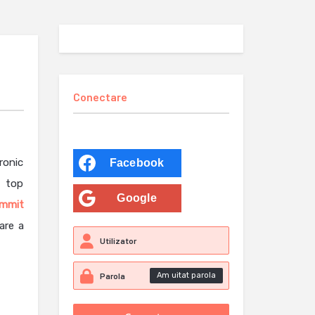
Conectare
ronic
Facebook
e top
Google
mmit
are a
Am uitat parola