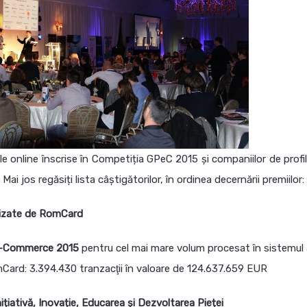
 online înscrise în Competiția GPeC 2015 și companiilor de profil
ai jos regăsiți lista câștigătorilor, în ordinea decernării premiilor:
rnizate de RomCard
 E-Commerce 2015
pentru cel mai mare volum procesat în sistemul
Card: 3.394.430 tranzacţii în valoare de 124.637.659 EUR
iativă, Inovație, Educarea și Dezvoltarea Pieței