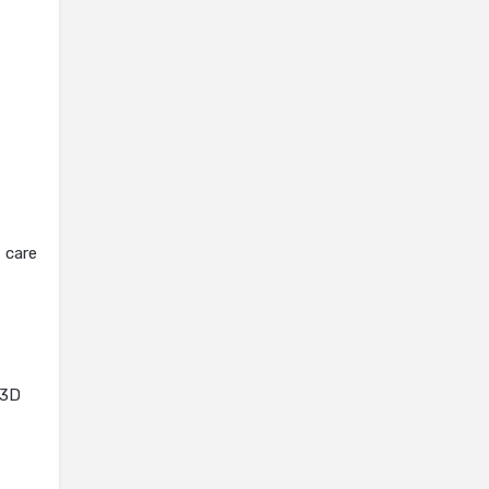
 care
 3D