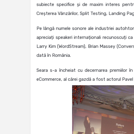
subiecte specifice și de maxim interes pentru
Creșterea Vânzărilor, Split Testing, Landing Pag
Pe lângă numele sonore ale industriei autohton
apreciați speakeri internaționali recunoscuți c
Larry Kim (WordStream), Brian Massey (Conversi
dată în România.
Seara s-a încheiat cu decernarea premiilor în 
eCommerce, al cărei gazdă a fost actorul Pavel