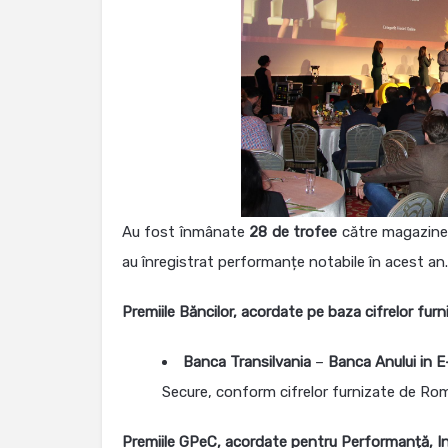
Au fost înmânate
28 de trofee
către magazinele
au înregistrat performanțe notabile în acest an. M
Premiile Băncilor, acordate pe baza cifrelor fu
Banca Transilvania
–
Banca Anului in
Secure, conform cifrelor furnizate de Rom
Premiile GPeC, acordate pentru Performanță, Iniț