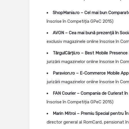
ShopMania.ro – Cel mai bun Comparato
înscrise în Competiția GPeC 2015)
AVON – Cea mai bună prezență în Soci
exclusiv magazinele online înscrise în Co
TârgulCărții.ro – Best Mobile Presenc
jurizării magazinelor online înscrise în C
Paravion.ro – E-Commerce Mobile App
jurizării magazinelor online înscrise în C
FAN Courier – Compania de Curierat 
înscrise în Competiția GPeC 2015)
Marin Mitroi
– Premiu Special pentru În
director general al RomCard, pensionat î