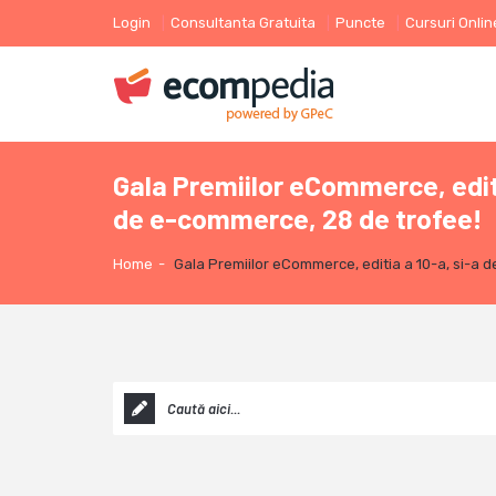
Login
Consultanta Gratuita
Puncte
Cursuri Onlin
Gala Premiilor eCommerce, editi
de e-commerce, 28 de trofee!
Home
-
Gala Premiilor eCommerce, editia a 10-a, si-a d