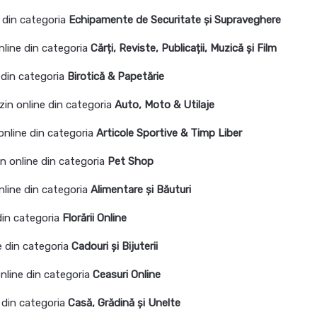
 din categoria
Echipamente de Securitate și Supraveghere
nline din categoria
Cărți, Reviste, Publicații, Muzică și Film
 din categoria
Birotic
ă
& Papetărie
zin online din categoria
Auto, Moto & Utilaje
online din categoria
Articole Sportive & Timp Liber
n online din categoria
Pet Shop
nline din categoria
Alimentare și Băuturi
din categoria
Florării Online
e din categoria
Cadouri și Bijuterii
nline din categoria
Ceasuri Online
 din categoria
Casă, Grădină și Unelte