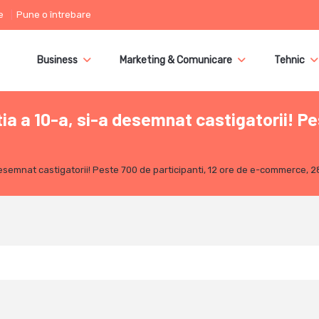
e
Pune o întrebare
Business
Marketing & Comunicare
Tehnic
a a 10-a, si-a desemnat castigatorii! Pes
esemnat castigatorii! Peste 700 de participanti, 12 ore de e-commerce, 2